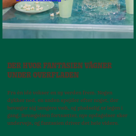
DER HVOR FANTASIEN VÅGNER
UNDER OVERFLADEN
Fra én idé vokser en ny verden frem. Nogen
dykker ned, en anden spejder efter noget, der
bevæger sig længere væk, og pludselig er legen i
gang. Bevægelsen fortsætter, nye opdagelser sker
undervejs, og fantasien driver det hele videre.