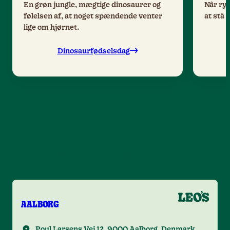
En grøn jungle, mægtige dinosaurer og
Når ryt
følelsen af, at noget spændende venter
at stå s
lige om hjørnet.
Dinosaurfødselsdag
DU KAN FINDE DETTE FESTLOKALE HER
AALBORG
Poul Larsens Vej 12, 9000 Aalborg, Denmark