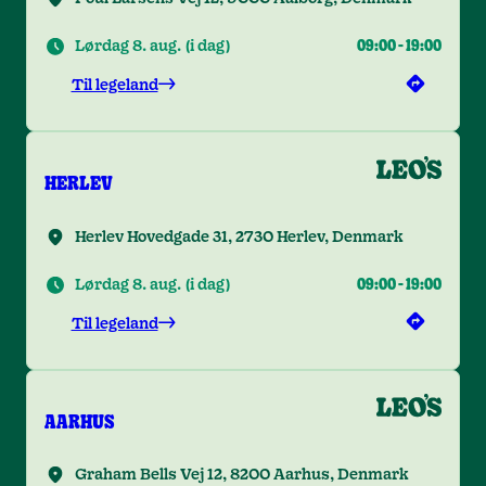
Lørdag 8. aug.
(
i dag
)
09:00
-
19:00
Til legeland
HERLEV
Herlev Hovedgade 31, 2730 Herlev, Denmark
Lørdag 8. aug.
(
i dag
)
09:00
-
19:00
Til legeland
AARHUS
Graham Bells Vej 12, 8200 Aarhus, Denmark