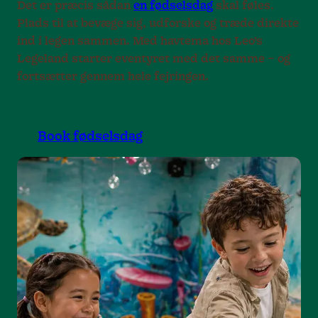
Det er præcis sådan
en fødselsdag
skal føles.
Plads til at bevæge sig, udforske og træde direkte
ind i legen sammen. Med havtema hos Leo’s
Legeland starter eventyret med det samme – og
fortsætter gennem hele fejringen.
Book fødselsdag