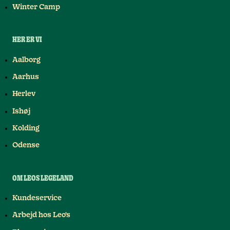
Winter Camp
HER ER VI
Aalborg
Aarhus
Herlev
Ishøj
Kolding
Odense
OM LEOS LEGELAND
Kundeservice
Arbejd hos Leo's