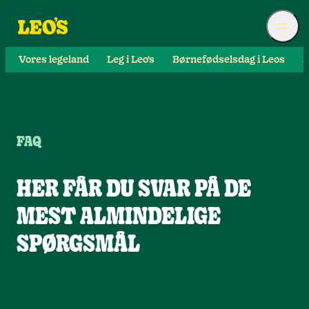
Vores legeland
Leg i Leo's
Børnefødselsdag i Leos
S
FAQ
HER FÅR DU SVAR PÅ DE
MEST ALMINDELIGE
SPØRGSMÅL