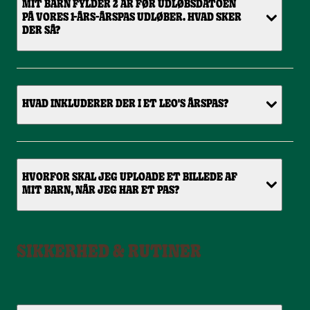
MIT BARN FYLDER 2 ÅR FØR UDLØBSDATOEN
PÅ VORES 1-ÅRS-ÅRSPAS UDLØBER. HVAD SKER
DER SÅ?
HVAD INKLUDERER DER I ET LEO'S ÅRSPAS?
HVORFOR SKAL JEG UPLOADE ET BILLEDE AF
MIT BARN, NÅR JEG HAR ET PAS?
SIKKERHED & RUTINER