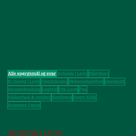
KATEGORIER
Alle spørgsmål og svar
Arbeide i Leo's
Billetkort
Et besøg i Leo's
Familykonto
Fødselsdagsfest
Gavekort
Gruppebooking
Legetid
Om Leo's
Pas
Sikkerhed & rutiner
Småbørn
Sport Kidz
Summer Camp
ARBEIDE I LEO'S