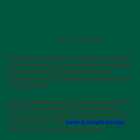
FØDSELSDAGSFESTER
Publiceret
2025-06-15
Det starter ofte med en idé – måske et barn der drømmer
om en prinsessekjole, en dinosauruskage eller at invitere
hele klassen til fest. Og pludselig står man med
spørgsmålet: hvor kan vi holde en børnefødselsdag uden
alt for meget bøvl?
Hos Leo’s legeland er alt klar til en uforglemmelig dag. Her
får du farverige omgivelser fyldt med bevægelse og
glæde, og temarum der gør fødselsdagen til noget helt
særligt. Når du søger efter
steder til børnefødselsdag
, er
Leo’s et sted hvor det hele går op i leg og fest.