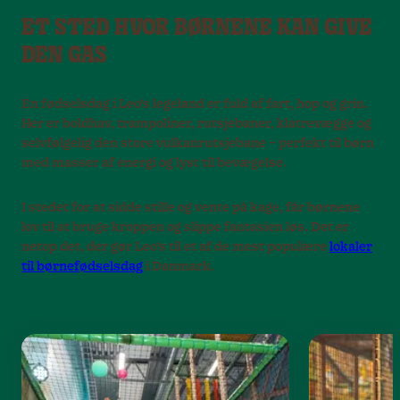
ET STED HVOR BØRNENE KAN GIVE
DEN GAS
En fødselsdag i Leo’s legeland er fuld af fart, hop og grin.
Her er boldhav, trampoliner, rutsjebaner, klatrevægge og
selvfølgelig den store vulkanrutsjebane – perfekt til børn
med masser af energi og lyst til bevægelse.
I stedet for at sidde stille og vente på kage, får børnene
lov til at bruge kroppen og slippe fantasien løs. Det er
netop det, der gør Leo’s til et af de mest populære
lokaler
til børnefødselsdag
i Danmark.