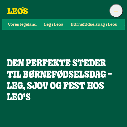
Vores legeland
Leg i Leo's
Børnefødselsdag i Leos
S
DEN PERFEKTE STEDER
TIL BØRNEFØDSELSDAG –
LEG, SJOV OG FEST HOS
LEO’S