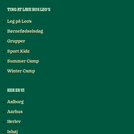
TING AT LAVE HOS LEO'S
Leg på Leo's
Børnefødselsdag
Grupper
Sport Kidz
Summer Camp
Winter Camp
HER ER VI
Aalborg
Aarhus
Herlev
Ishøj