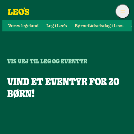
Vores legeland
Leg i Leo's
Børnefødselsdag i Leos
S
VIS VEJ TIL LEG OG EVENTYR
VIND ET EVENTYR FOR 20
BØRN!