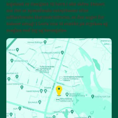
legeland er designet til børn i alle aldre. Uanset
om det er spændende rutsjebaner eller
udfordrende klatreaktiviteter, er der noget for
enhver smag! I Leo’s tror vi stærkt på styrken og
magien ved leg og bevægelse.