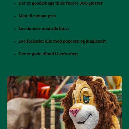
Der er goodiebags til de første 300 gæster
Mad til nedsat pris
Leo danser med alle børn
Leo forkæler alle med popcorn og junglesaft
Der er gode tilbud i Leo’s shop