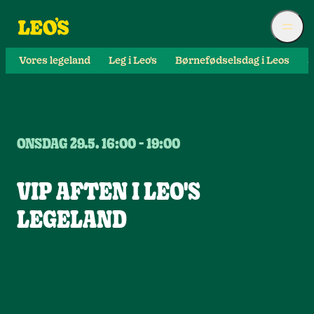
Vores legeland
Leg i Leo's
Børnefødselsdag i Leos
S
ONSDAG 29.5. 16:00 - 19:00
VIP AFTEN I LEO'S
LEGELAND