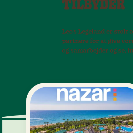
TILBYDER
Leo's Legeland er stol
partnere for at give v
og samarbejder og se, h