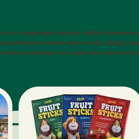
t over at samarbejde med en række velrenom
ores medlemmer endnu mere værdi. Opdag vor
vordan de bidrager til at gøre din oplevelse 