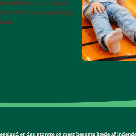
emt indtaste dine børns
ine sider’ for at modtage
lbud.
Legeland er den største og mest besøgte kæde af indendør