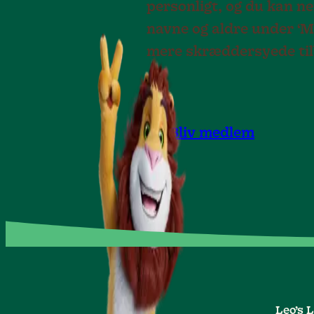
personligt, og du kan n
navne og aldre under ‘M
mere skræddersyede ti
Bliv medlem
Leo’s 