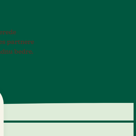
merede
es partnere
endnu bedre.