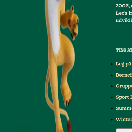
2006, 
Leo’s 
udvikl
TING AT
Leg på
Børnef
Grupp
Sport 
Summe
Winte