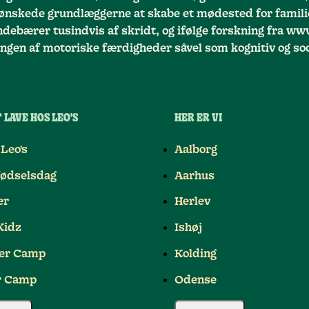
ønskede grundlæggerne at skabe et mødested for familie
indebærer tusindvis af skridt, og ifølge forskning fra ww
ingen af motoriske færdigheder såvel som kognitiv og soc
 LAVE HOS LEO'S
HER ER VI
 Leo's
Aalborg
ødselsdag
Aarhus
er
Herlev
Kidz
Ishøj
r Camp
Kolding
r Camp
Odense