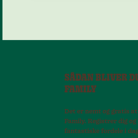
SÅDAN BLIVER D
FAMILY
Det er nemt og gratis at
Family. Registrer dig og
fantastiske fordele i d