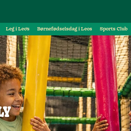
Leg i Leo's
Børnefødselsdag i Leos
Sports Club
LY