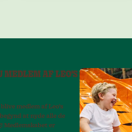
U MEDLEM AF LEO'S
 blive medlem af Leo’s
 begynd at nyde alle de
ag! Medlemskabet er