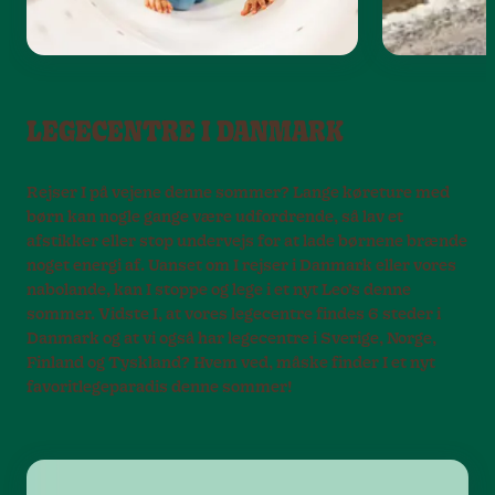
LEGECENTRE I DANMARK
Rejser I på vejene denne sommer? Lange køreture med
børn kan nogle gange være udfordrende, så lav et
afstikker eller stop undervejs for at lade børnene brænde
noget energi af. Uanset om I rejser i Danmark eller vores
nabolande, kan I stoppe og lege i et nyt Leo’s denne
sommer. Vidste I, at vores legecentre findes 6 steder i
Danmark og at vi også har legecentre i Sverige, Norge,
Finland og Tyskland? Hvem ved, måske finder I et nyt
favoritlegeparadis denne sommer!