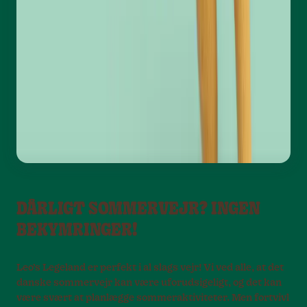
DÅRLIGT SOMMERVEJR? INGEN
BEKYMRINGER!
Leo’s Legeland er perfekt i al slags vejr! Vi ved alle, at det
danske sommervejr kan være uforudsigeligt, og det kan
være svært at planlægge sommeraktiviteter. Men fortvivl