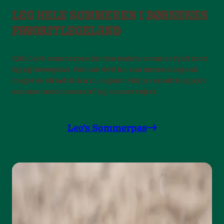
LEG HELE SOMMEREN I BØRNENES
FAVORITLEGELAND
Køb Leo’s sommerpas for den bedste sommer fyldt med
leg og bevægelse. For kun 499 kr. kan børnene lege så
meget de vil indtil den 11. august. Sikr jer en aktiv og sjov
sommer med masser af leg, uanset vejret.
Leo's Sommerpas