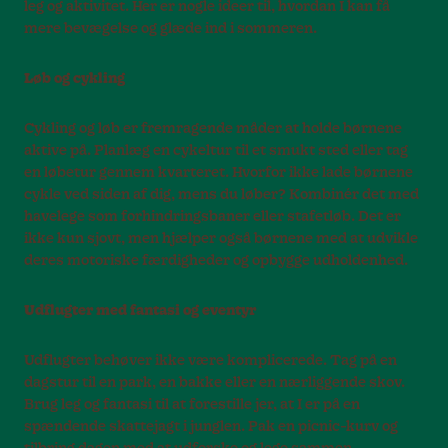
leg og aktivitet. Her er nogle ideer til, hvordan I kan få
mere bevægelse og glæde ind i sommeren.
Løb og cykling
Cykling og løb er fremragende måder at holde børnene
aktive på. Planlæg en cykeltur til et smukt sted eller tag
en løbetur gennem kvarteret. Hvorfor ikke lade børnene
cykle ved siden af dig, mens du løber? Kombinér det med
havelege som forhindringsbaner eller stafetløb. Det er
ikke kun sjovt, men hjælper også børnene med at udvikle
deres motoriske færdigheder og opbygge udholdenhed.
Udflugter med fantasi og eventyr
Udflugter behøver ikke være komplicerede. Tag på en
dagstur til en park, en bakke eller en nærliggende skov.
Brug leg og fantasi til at forestille jer, at I er på en
spændende skattejagt i junglen. Pak en picnic-kurv og