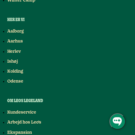
Winter Camp
HER ER VI
Aalborg
Aarhus
Herlev
Ishøj
Kolding
Odense
OM LEOS LEGELAND
Kundeservice
Arbejd hos Leo's
Ekspansion