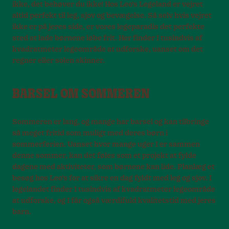
ikke, det behøver du ikke! Hos Leo’s Legeland er vejret
altid perfekt til leg, sjov og bevægelse. Så selv hvis vejret
ikke er på jeres side, er vores legeparadis det perfekte
sted at lade børnene løbe frit. Her finder I tusindvis af
kvadratmeter legeområde at udforske, uanset om det
regner eller solen skinner.
BARSEL OM SOMMEREN
Sommeren er lang, og mange har barsel og kan tilbringe
så meget fritid som muligt med deres børn i
sommerferien. Uanset hvor mange uger I er sammen
denne sommer, kan det føles som et projekt at fylde
dagene med aktiviteter, som børnene kan lide. Planlæg et
besøg hos Leo’s for at sikre en dag fyldt med leg og sjov. I
legelandet finder I tusindvis af kvadratmeter legeområde
at udforske, og I får også værdifuld kvalitetstid med jeres
barn.