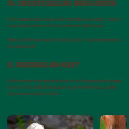
10. ANSIGTSMALING DERHJEMME
Mal sommerfugle, skæg eller superhelte-masker – det er
nemt og et kæmpe hit! Brug allergivenlige farver.
Tip:
Lad børnene male de voksne også – grinene kommer
helt af sig selv!
11. VANDBALLON-KAST
Fyld balloner med vand og kast jer ud i en vandsjov kamp i
haven. Vil du undgå for meget vand? Fyld dem kun halvt
og kast i en spand i stedet.