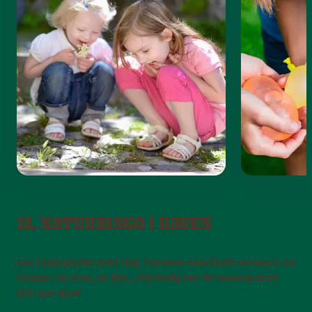
12. NATURBINGO I HAVEN
Lav bingoplader med ting, børnene skal finde: en myre, en
blomst, en sten, en fjer… Pludselig ser de naturen med
helt nye øjne!