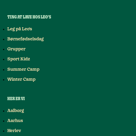
TING AT LAVE HOS LEO'S
Leg på Leo's
Børnefødselsdag
Grupper
Sport Kidz
Summer Camp
Winter Camp
HER ER VI
Aalborg
Aarhus
Herlev