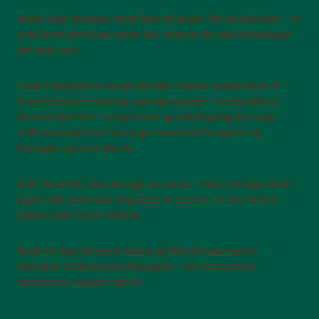
Nogle dage trænger man bare til noget lidt anderledes – et
sted hvor børn kan tonse løs, uden at du skal planlægge
det hele selv.
Leo’s Legeland er netop dét! Her venter hundredvis af
kvadratmeter med leg, sjov og eventyr – trampoliner,
klatrelabyrinter, rutsjebaner og selvfølgelig den seje
vulkanrutsjebane. Her leger man med kroppen og
bevæger sig med glæde.
Som forælder kan du tage en pause – eller springe med i
legen! Når maverne begynder at knurre, er der lækre
pauser klar i Leo’s Bistro.
Book en legetid nemt online og find dit nærmeste
legeland. Velkommen til junglen – her fortsætter
sommeren uanset vejret!