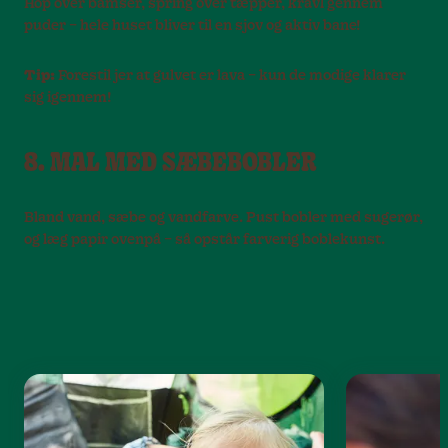
Hop over bamser, spring over tæpper, kravl gennem
puder – hele huset bliver til en sjov og aktiv bane!
Tip:
Forestil jer at gulvet er lava – kun de modige klarer
sig igennem!
8. MAL MED SÆBEBOBLER
Bland vand, sæbe og vandfarve. Pust bobler med sugerør,
og læg papir ovenpå – så opstår farverig boblekunst.