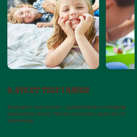
9. BYG ET TELT I HAVEN
Brug lagner, snor og stole – og pludselig har I en hyggelig
sommerhule i det fri. Fyld den med puder, og gør klar til
højtlæsning.